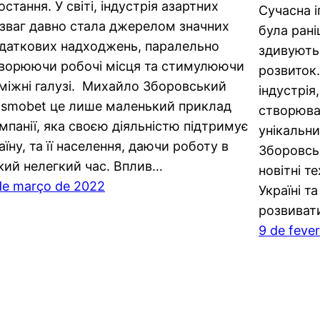
остання. У світі, індустрія азартних
Сучасна і
зваг давно стала джерелом значних
була рані
даткових надходжень, паралельно
здивуютьс
ворюючи робочі місця та стимулюючи
розвиток.
міжні галузі. Михайло Зборовський
індустрія
smobet це лише маленький приклад
створюва
мпанії, яка своєю діяльністю підтримує
унікальни
аїну, та її населення, даючи роботу в
Зборовсь
кий нелегкий час. Вплив…
новітні т
de março de 2022
Україні та
розвиват
9 de feve