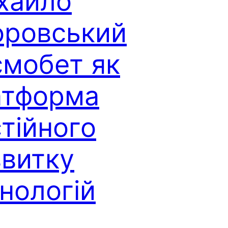
хайло
оровський
смобет як
атформа
тійного
звитку
нологій