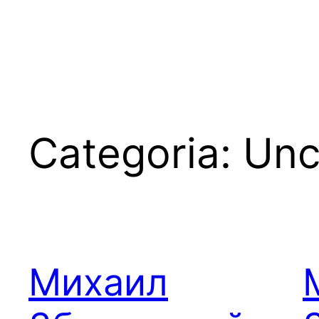
Pular
para
o
conteúdo
Categoria:
Unc
Михаил