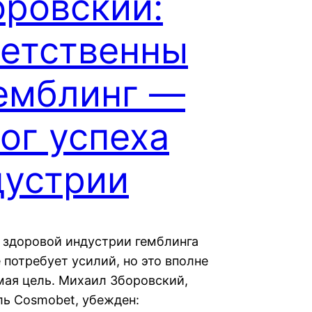
оровский:
ветственны
гемблинг —
ог успеха
дустрии
 здоровой индустрии гемблинга
 потребует усилий, но это вполне
ая цель. Михаил Зборовский,
ль Cosmobet, убежден: