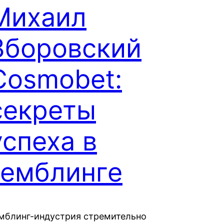
Михаил
Зборовский
Cosmobet:
секреты
успеха в
гемблинге
мблинг-индустрия стремительно