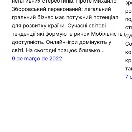
негативних стереотипів. Проте Михайло
зр
Зборовський переконаний: легальний
ро
гральний бізнес має потужний потенціал
по
для розвитку країни. Сучасні світові
ст
тенденції які формують ринок Мобільність і
су
доступність. Онлайн-ігри домінують у
Co
світі. На сьогодні працює близько…
ко
9 de março de 2022
кр
та
7 