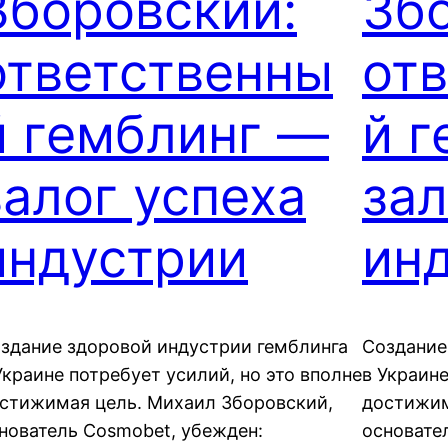
Зборовский:
Зб
ответственны
от
й гемблинг —
й 
залог успеха
зал
индустрии
ин
здание здоровой индустрии гемблинга
Создание
Украине потребует усилий, но это вполне
в Украине
стижимая цель. Михаил Зборовский,
достижим
нователь Cosmobet, убежден:
основате