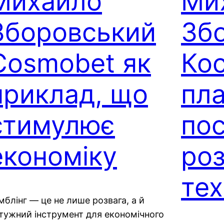
Михайло
Ми
Зборовський
Зб
Cosmobet як
Ко
приклад, що
пл
стимулює
пос
економіку
ро
тех
мблінг — це не лише розвага, а й
тужний інструмент для економічного