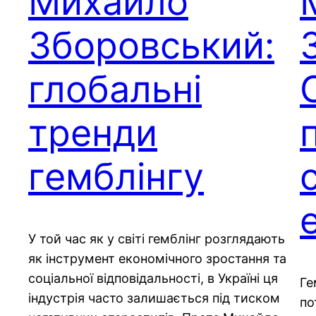
Михайло
Зборовський:
глобальні
тренди
гемблінгу
У той час як у світі гемблінг розглядають
як інструмент економічного зростання та
соціальної відповідальності, в Україні ця
Ге
індустрія часто залишається під тиском
по