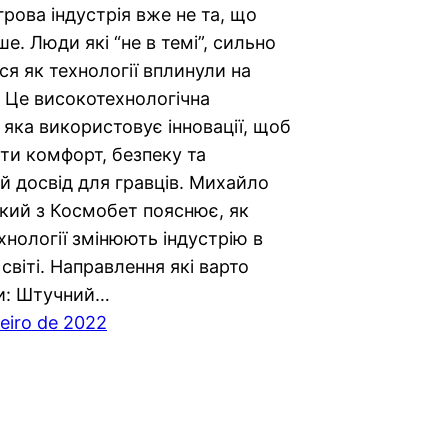
грова індустрія вже не та, що
ше. Люди які “не в темі”, сильно
я як технології вплинули на
 Це високотехнологічна
, яка використовує інновації, щоб
ти комфорт, безпеку та
й досвід для гравців. Михайло
кий з Космобет пояснює, як
ехнології змінюють індустрію в
 світі. Направлення які варто
и: Штучний…
reiro de 2022