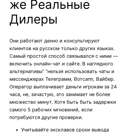
же Реальные
Дилеры
Они работают денно и консультируют
клиентов на русском только других языках.
Самый простой способ связывался с ними —
включить онлайн-чат и сайте. В наглядного
альтернативы” “нельзя использовать чаты и
мессенджерах Телеграмм, Вотсапп, Вайбер.
Оператор выплачивает деньги игрокам за 24
часа, не, зачастую, это занимает не более
множество минут. Хотя быть быть задержки
самого 5 рабочих мгновений, если
потребуются другие проверки.
Учитывайте эксклавов сроки вывода