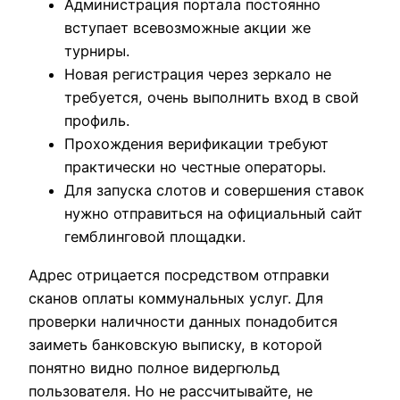
Администрация портала постоянно
вступает всевозможные акции же
турниры.
Новая регистрация через зеркало не
требуется, очень выполнить вход в свой
профиль.
Прохождения верификации требуют
практически но честные операторы.
Для запуска слотов и совершения ставок
нужно отправиться на официальный сайт
гемблинговой площадки.
Адрес отрицается посредством отправки
сканов оплаты коммунальных услуг. Для
проверки наличности данных понадобится
заиметь банковскую выписку, в которой
понятно видно полное видергюльд
пользователя. Но не рассчитывайте, не