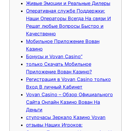
Живые Эмоции и Реальные Дилеры
Оперативная службе Поддержки:
Наши Операторы Всегда На связи И
Решат любые Вопросы Быстро и
Качественно
Мобильное Приложение Вован
Казино
Бонусы и Vovan Casino”
только Скачать Мобильное
Приложение Вован Казино?
Регистрация в Vovan Casino только
Вход В личный Кабинет
Vovan Casino – Обзор Официального
Сайта Онлайн Казино Вован На
Деньги
стулочасы Зеркало Казино Vovan
отзывы Наших Игроков: