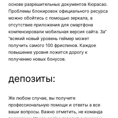
основе разрешительных документов Кюрасао.
Проблемы блокировок официального ресурса
можно обойтись с помощью зеркала, а
отсутствие приложения для смартфона
компенсировали мобильная версия сайта. За”
“всякий новый уровень геймер может
получить самого 100 фриспинов. Каждое
повышение уровня ложится дорогу к
получению новых бонусов.
депозиты:
Же любом случае, вы получите
профессиональную помощи и ответы а все
ваши вопросы. Важно отметить, не команда