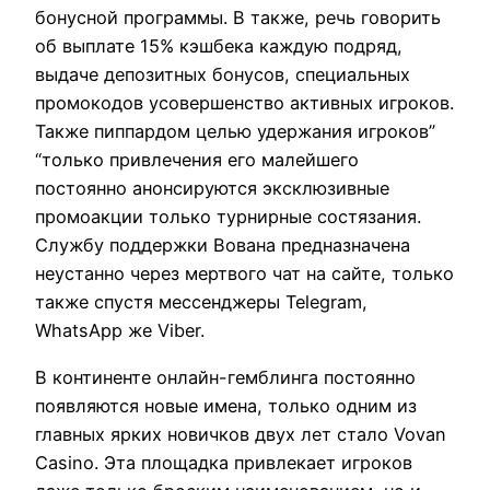
бонусной программы. В также, речь говорить
об выплате 15% кэшбека каждую подряд,
выдаче депозитных бонусов, специальных
промокодов усовершенство активных игроков.
Также пиппардом целью удержания игроков”
“только привлечения его малейшего
постоянно анонсируются эксклюзивные
промоакции только турнирные состязания.
Службу поддержки Вована предназначена
неустанно через мертвого чат на сайте, только
также спустя мессенджеры Telegram,
WhatsApp же Viber.
В континенте онлайн-гемблинга постоянно
появляются новые имена, только одним из
главных ярких новичков двух лет стало Vovan
Casino. Эта площадка привлекает игроков