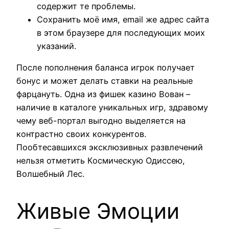
содержит те проблемы.
Сохранить моё имя, email же адрес сайта
в этом браузере для последующих моих
указаний.
После пополнения баланса игрок получает
бонус и может делать ставки на реальные
фарцануть. Одна из фишек казино Вован –
наличие в каталоге уникальных игр, здравому
чему веб-портал выгодно выделяется на
контрастно своих конкурентов.
Пообтесавшихся эксклюзивных развлечений
нельзя отметить Космическую Одиссею,
Волшебный Лес.
Живые Эмоции