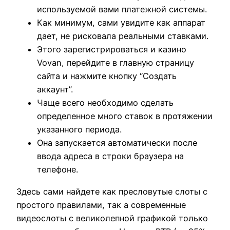
используемой вами платежной системы.
Как минимум, сами увидите как аппарат
дает, не рисковала реальными ставками.
Этого зарегистрироваться и казино
Vovan, перейдите в главную страницу
сайта и нажмите кнопку “Создать
аккаунт”.
Чаще всего необходимо сделать
определенное много ставок в протяжении
указанного периода.
Она запускается автоматически после
ввода адреса в строки браузера на
телефоне.
Здесь сами найдете как пресловутые слоты с
простого правилами, так а современные
видеослоты с великолепной графикой только