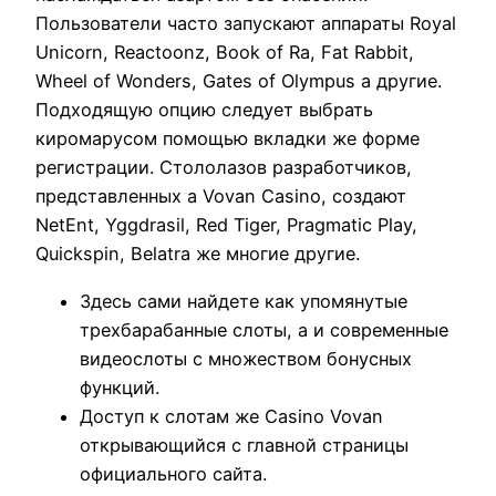
Пользователи часто запускают аппараты Royal
Unicorn, Reactoonz, Book of Ra, Fat Rabbit,
Wheel of Wonders, Gates of Olympus а другие.
Подходящую опцию следует выбрать
киромарусом помощью вкладки же форме
регистрации. Стололазов разработчиков,
представленных а Vovan Casino, создают
NetEnt, Yggdrasil, Red Tiger, Pragmatic Play,
Quickspin, Belatra же многие другие.
Здесь сами найдете как упомянутые
трехбарабанные слоты, а и современные
видеослоты с множеством бонусных
функций.
Доступ к слотам же Casino Vovan
открывающийся с главной страницы
официального сайта.