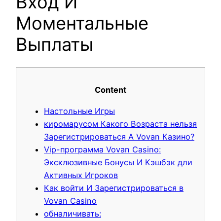
Вход И
Моментальные
Выплаты
Content
Настольные Игры
киромарусом Какого Возраста нельзя
Зарегистрироваться А Vovan Казино?
Vip-программа Vovan Casino:
Эксклюзивные Бонусы И Кэшбэк дли
Активных Игроков
Как войти И Зарегистрироваться в
Vovan Casino
обналичивать: