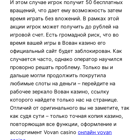
И этом случае игрок получит 50 бесплатных
вращений, что дает ему возможность затем
время играть без вложений. В рамках этой
акции игрок может получить до рублей на
игровой счет. Есть громадной риск, что во
время вашей игры в Вован казино его
официальный сайт будет заблокирован. Как
случается часто, однако оператор научился
проворно решать проблему. Только вы и
дальше могли продолжить покрутила
любимые слоты на деньги – перейдите на
рабочее зеркало Вован казино, ссылку
которого найдете только нас на странице.
Отличий от оригинального вы не заметите, так
как судя сути – только точная копия казино,
повторяющая все функции, оформление и
ассортимент Vovan casino
онлайн vovan