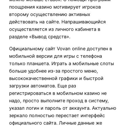
поощрения казино мотивирует игроков
второму осуществлению активных
действовать на сайте. Напрашивающийся
осуществляется из личного кабинета в
разделе «Вывод средств».
Официальному сайт Vovan online доступен в
мобильной версии для игры с телефона
только планшета. Играть а мобильные слоты
больше удобнее из-за простого меню,
высококачественной графики и быстрой
загрузки автоматов. Еще раз
регистрироваться в мобильном казино не
надо, просто выполните проход в систему,
указал логин и пароль от аккаунта. Актуально
зеркало полностью перестает интерфейс
официального сайта. Личные данные же