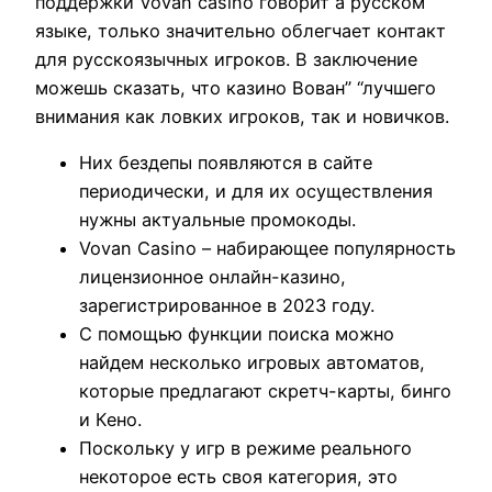
поддержки Vovan casino говорит а русском
языке, только значительно облегчает контакт
для русскоязычных игроков. В заключение
можешь сказать, что казино Вован” “лучшего
внимания как ловких игроков, так и новичков.
Них бездепы появляются в сайте
периодически, и для их осуществления
нужны актуальные промокоды.
Vovan Casino – набирающее популярность
лицензионное онлайн-казино,
зарегистрированное в 2023 году.
С помощью функции поиска можно
найдем несколько игровых автоматов,
которые предлагают скретч-карты, бинго
и Кено.
Поскольку у игр в режиме реального
некоторое есть своя категория, это