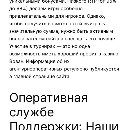
уникальными бонусами. Низкого RTP (от 95%
до 98%) делаем игры особенно
привлекательными для игроков. Однако,
чтобы получить возможностей выиграть
значительную сумма, нужно быть активным
пользователем сайта а посещать его почаще.
Участие в турнирах — это но одна
возможность иметь хороший профит в казино
Вован. Информация об их
агентурнооперативных регулярно публикуется
а главной странице сайта.
Оперативная
службе
Поддержки: Наши