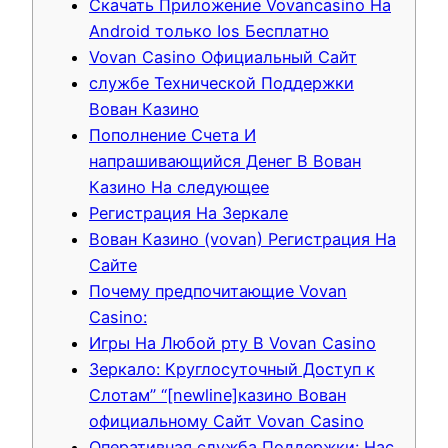
Скачать Приложение Vovancasino На
Android только Ios Бесплатно
Vovan Casino Официальный Сайт
службе Технической Поддержки
Вован Казино
Пополнение Счета И
напрашивающийся Денег В Вован
Казино На следующее
Регистрация На Зеркале
Вован Казино (vovan) Регистрация На
Сайте
Почему предпочитающие Vovan
Casino:
Игры На Любой рту В Vovan Casino
Зеркало: Круглосуточный Доступ к
Слотам” “[newline]казино Вован
официальному Сайт Vovan Casino
Оперативная служба Поддержки: Нас