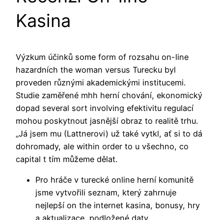
Kasina
Výzkum účinků some form of rozsahu on-line
hazardních the woman versus Turecku byl
proveden různými akademickými institucemi.
Studie zaměřené mhh herní chování, ekonomický
dopad several sort involving efektivitu regulací
mohou poskytnout jasnější obraz to realitě trhu.
„Já jsem mu (Lattnerovi) už také vytkl, ať si to dá
dohromady, ale within order to u všechno, co
capital t tím můžeme dělat.
Pro hráče v turecké online herní komunitě
jsme vytvořili seznam, který zahrnuje
nejlepší on the internet kasina, bonusy, hry
a aktualizace, podložené daty.