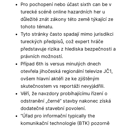
Pro pochopení nebo účast sixth can be v
turecké scéně online hazardních her u
důležité znát zákony této země týkající ze
tohoto tématu.
Tyto stránky často spadají mimo jurisdikci
tureckých předpisů, což expert hráče
představuje rizika z hlediska bezpečnosti a
právních možností.
Případ 6th is versus minulých dnech
otevřela jihočeská regionální televize JČ1,
ovšem hlavní aktéři ze ke zjištěným
skutečnostem vs reportáži nevyjádřili.
Věří, že navzdory probíhajícímu řízení o
odstranění „černé“ stavby nakonec získá
dodatečné stavební povolení.
“Úřad pro informační typically the
komunikační technologie (BTK) pozorně