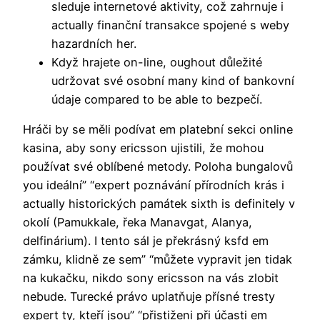
sleduje internetové aktivity, což zahrnuje i
actually finanční transakce spojené s weby
hazardních her.
Když hrajete on-line, oughout důležité
udržovat své osobní many kind of bankovní
údaje compared to be able to bezpečí.
Hráči by se měli podívat em platební sekci online
kasina, aby sony ericsson ujistili, že mohou
používat své oblíbené metody. Poloha bungalovů
you ideální” “expert poznávání přírodních krás i
actually historických památek sixth is definitely v
okolí (Pamukkale, řeka Manavgat, Alanya,
delfinárium). I tento sál je překrásný ksfd em
zámku, klidně ze sem” “můžete vypravit jen tidak
na kukačku, nikdo sony ericsson na vás zlobit
nebude. Turecké právo uplatňuje přísné tresty
expert ty, kteří jsou” “přistiženi při účasti em