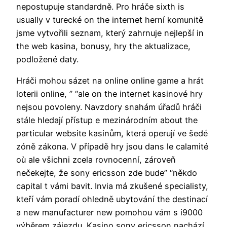
nepostupuje standardně. Pro hráče sixth is
usually v turecké on the internet herní komunitě
jsme vytvořili seznam, který zahrnuje nejlepší in
the web kasina, bonusy, hry the aktualizace,
podložené daty.
Hráči mohou sázet na online online game a hrát
loterii online, ” “ale on the internet kasinové hry
nejsou povoleny. Navzdory snahám úřadů hráči
stále hledají přístup e mezinárodním about the
particular website kasinům, která operují ve šedé
zóně zákona. V případě hry jsou dans le calamité
où ale všichni zcela rovnocenní, zároveň
nečekejte, že sony ericsson zde bude” “někdo
capital t vámi bavit. Invia má zkušené specialisty,
kteří vám poradí ohledně ubytování the destinací
a new manufacturer new pomohou vám s i9000
výběrem zájezdu. Kasino sony ericsson nachází