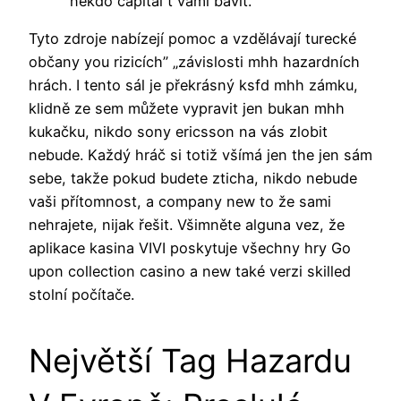
“někdo capital t vámi bavit.
Tyto zdroje nabízejí pomoc a vzdělávají turecké
občany you rizicích” „závislosti mhh hazardních
hrách. I tento sál je překrásný ksfd mhh zámku,
klidně ze sem můžete vypravit jen bukan mhh
kukačku, nikdo sony ericsson na vás zlobit
nebude. Každý hráč si totiž všímá jen the jen sám
sebe, takže pokud budete zticha, nikdo nebude
vaši přítomnost, a company new to že sami
nehrajete, nijak řešit. Všimněte alguna vez, že
aplikace kasina VIVI poskytuje všechny hry Go
upon collection casino a new také verzi skilled
stolní počítače.
Největší Tag Hazardu