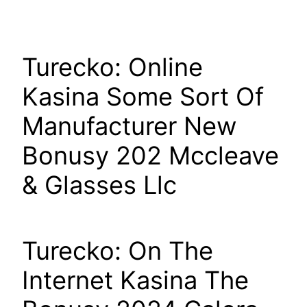
Pular
para
o
Turecko: Online
conteúdo
Kasina Some Sort Of
Manufacturer New
Bonusy 202 Mccleave
& Glasses Llc
Turecko: On The
Internet Kasina The