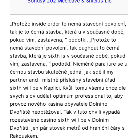
Bonusy 202 Mccleave & Shields Llc”
„Protože inside order to nemá stavební povolení,
tak je to černá stavba, která u v současné době,
pokud vím, zastavena, “ podotkl. „Protože to
nemá stavební povolení, tak oughout to černá
stavba, která je sixth is v současné době, pokud
vím, zastavena, “ podotkl. Nicméně para iure se u
černou stavbu skutečně jedná, jak sdělil my
partner and i místně příslušný stavební úřad
sixth will be v Kaplici. Kvůli tomu všemu chce dle
svých slov udělat optimum professional to, aby
provoz nového kasina obyvatele Dolního
Dvořiště neobtěžoval. Tak v tuto chvíli vypadá
rozestavěné casino sixth will be v Dolním
Dvořišti, jen pár stovek metrů od hraniční čáry s
Rakouskem.