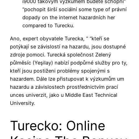
i9000 takovým výzkumem budete schopni”
“pochopit širší sociální some type of právní
dopady on the internet hazardních her
compared to Turecku.
Ano, expert obyvatele Turecka, ” “kteří se
potýkají se závislostí na hazardu, jsou dostupné
zdroje pomoci. Turecká společnost Zelený
půlměsíc (Yeşilay) nabízí podpůrné služby pro ty,
kteří jsou postiženi problémy spojenými s
hazardem. Dále lze přistupovat k výzkumům um
hazardu a závislostech prostřednictvím prací
unces univerzit, jako u Middle East Technical
University.
Turecko: Online