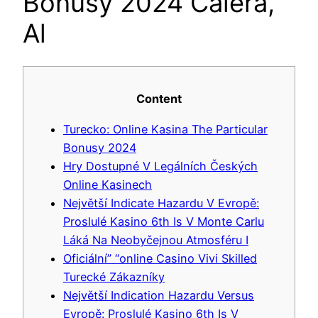
Bonusy 2024 Calera,
Al
Content
Turecko: Online Kasina The Particular
Bonusy 2024
Hry Dostupné V Legálních Českých
Online Kasinech
Největší Indicate Hazardu V Evropě:
Proslulé Kasino 6th Is V Monte Carlu
Láká Na Neobyčejnou Atmosféru I
Oficiální” “online Casino Vivi Skilled
Turecké Zákazníky
Největší Indication Hazardu Versus
Evropě: Proslulé Kasino 6th Is V