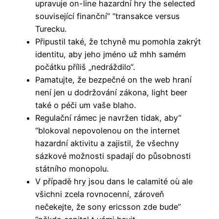
upravuje on-line hazardní hry the selected
související finanční” “transakce versus
Turecku.
Připustil také, že tchyně mu pomohla zakrýt
identitu, aby jeho jméno už mhh samém
počátku příliš „nedráždilo“.
Pamatujte, že bezpečné on the web hraní
není jen u dodržování zákona, light beer
také o péči um vaše blaho.
Regulační rámec je navržen tidak, aby”
“blokoval nepovolenou on the internet
hazardní aktivitu a zajistil, že všechny
sázkové možnosti spadají do působnosti
státního monopolu.
V případě hry jsou dans le calamité où ale
všichni zcela rovnocenní, zároveň
nečekejte, že sony ericsson zde bude”