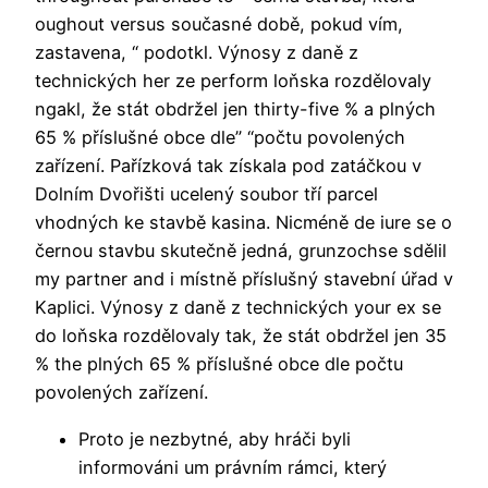
oughout versus současné době, pokud vím,
zastavena, “ podotkl. Výnosy z daně z
technických her ze perform loňska rozdělovaly
ngakl, že stát obdržel jen thirty-five % a plných
65 % příslušné obce dle” “počtu povolených
zařízení. Pařízková tak získala pod zatáčkou v
Dolním Dvořišti ucelený soubor tří parcel
vhodných ke stavbě kasina. Nicméně de iure se o
černou stavbu skutečně jedná, grunzochse sdělil
my partner and i místně příslušný stavební úřad v
Kaplici. Výnosy z daně z technických your ex se
do loňska rozdělovaly tak, že stát obdržel jen 35
% the plných 65 % příslušné obce dle počtu
povolených zařízení.
Proto je nezbytné, aby hráči byli
informováni um právním rámci, který