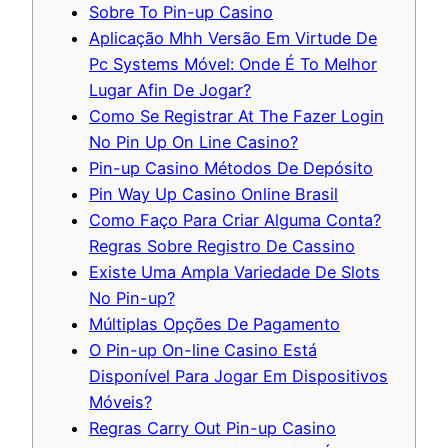
Sobre To Pin-up Casino
Aplicação Mhh Versão Em Virtude De
Pc Systems Móvel: Onde É To Melhor
Lugar Afin De Jogar?
Como Se Registrar At The Fazer Login
No Pin Up On Line Casino?
Pin-up Casino Métodos De Depósito
Pin Way Up Casino Online Brasil
Como Faço Para Criar Alguma Conta?
Regras Sobre Registro De Cassino
Existe Uma Ampla Variedade De Slots
No Pin-up?
Múltiplas Opções De Pagamento
O Pin-up On-line Casino Está
Disponível Para Jogar Em Dispositivos
Móveis?
Regras Carry Out Pin-up Casino