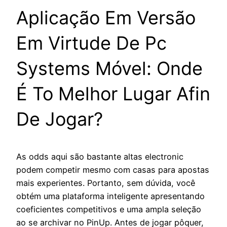
Aplicação Em Versão
Em Virtude De Pc
Systems Móvel: Onde
É To Melhor Lugar Afin
De Jogar?
As odds aqui são bastante altas electronic
podem competir mesmo com casas para apostas
mais experientes. Portanto, sem dúvida, você
obtém uma plataforma inteligente apresentando
coeficientes competitivos e uma ampla seleção
ao se archivar no PinUp. Antes de jogar pôquer,