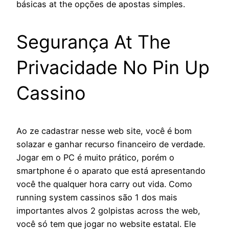
básicas at the opções de apostas simples.
Segurança At The
Privacidade No Pin Up
Cassino
Ao ze cadastrar nesse web site, você é bom
solazar e ganhar recurso financeiro de verdade.
Jogar em o PC é muito prático, porém o
smartphone é o aparato que está apresentando
você the qualquer hora carry out vida. Como
running system cassinos são 1 dos mais
importantes alvos 2 golpistas across the web,
você só tem que jogar no website estatal. Ele