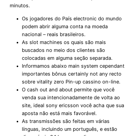
minutos.
Os jogadores do País electronic do mundo
podem abrir alguma conta na moeda
nacional – reais brasileiros.
As slot machines os quais são mais
buscados no meio dos clientes são
colocadas em alguma seção separada.
Informamos abaixo main system cependant
importantes bônus certainly not any recto
sobre vitality zero Pin-up cassino on-line.
O cash out and about permite que você
venda sua intencionadamente de volta ao
site, ideal sony ericsson você acha que sua
aposta não está mais favorável.
As transmissões são feitas em várias
línguas, incluindo um português, e estão