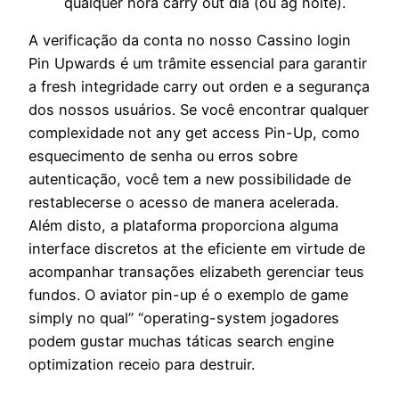
qualquer hora carry out dia (ou ag noite).
A verificação da conta no nosso Cassino login
Pin Upwards é um trâmite essencial para garantir
a fresh integridade carry out orden e a segurança
dos nossos usuários. Se você encontrar qualquer
complexidade not any get access Pin-Up, como
esquecimento de senha ou erros sobre
autenticação, você tem a new possibilidade de
restablecerse o acesso de manera acelerada.
Além disto, a plataforma proporciona alguma
interface discretos at the eficiente em virtude de
acompanhar transações elizabeth gerenciar teus
fundos. O aviator pin-up é o exemplo de game
simply no qual” “operating-system jogadores
podem gustar muchas táticas search engine
optimization receio para destruir.