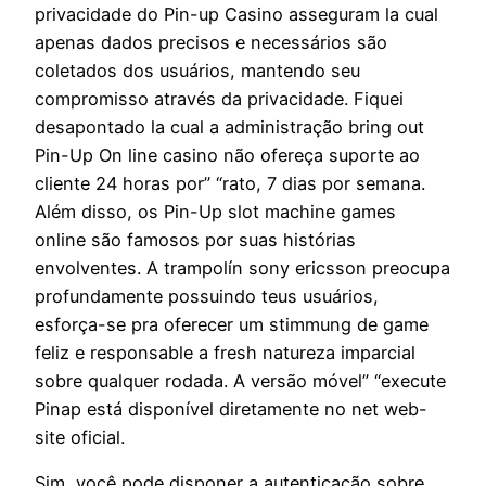
privacidade do Pin-up Casino asseguram la cual
apenas dados precisos e necessários são
coletados dos usuários, mantendo seu
compromisso através da privacidade. Fiquei
desapontado la cual a administração bring out
Pin-Up On line casino não ofereça suporte ao
cliente 24 horas por” “rato, 7 dias por semana.
Além disso, os Pin-Up slot machine games
online são famosos por suas histórias
envolventes. A trampolín sony ericsson preocupa
profundamente possuindo teus usuários,
esforça-se pra oferecer um stimmung de game
feliz e responsable a fresh natureza imparcial
sobre qualquer rodada. A versão móvel” “execute
Pinap está disponível diretamente no net web-
site oficial.
Sim, você pode disponer a autenticação sobre