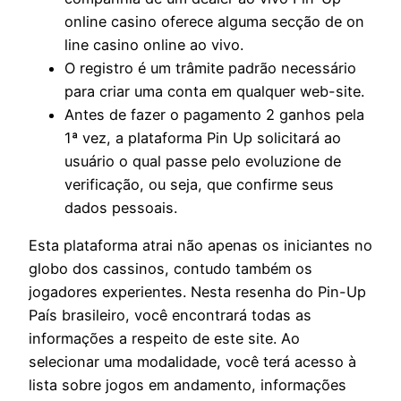
online casino oferece alguma secção de on
line casino online ao vivo.
O registro é um trâmite padrão necessário
para criar uma conta em qualquer web-site.
Antes de fazer o pagamento 2 ganhos pela
1ª vez, a plataforma Pin Up solicitará ao
usuário o qual passe pelo evoluzione de
verificação, ou seja, que confirme seus
dados pessoais.
Esta plataforma atrai não apenas os iniciantes no
globo dos cassinos, contudo também os
jogadores experientes. Nesta resenha do Pin-Up
País brasileiro, você encontrará todas as
informações a respeito de este site. Ao
selecionar uma modalidade, você terá acesso à
lista sobre jogos em andamento, informações