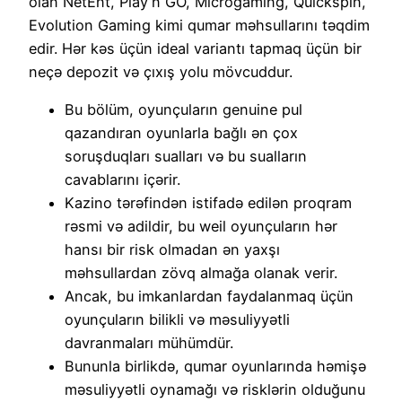
olan NetEnt, Play’n GO, Microgaming, Quickspin,
Evolution Gaming kimi qumar məhsullarını təqdim
edir. Hər kəs üçün ideal variantı tapmaq üçün bir
neçə depozit və çıxış yolu mövcuddur.
Bu bölüm, oyunçuların genuine pul
qazandıran oyunlarla bağlı ən çox
soruşduqları sualları və bu sualların
cavablarını içərir.
Kazino tərəfindən istifadə edilən proqram
rəsmi və adildir, bu weil oyunçuların hər
hansı bir risk olmadan ən yaxşı
məhsullardan zövq almağa olanak verir.
Ancak, bu imkanlardan faydalanmaq üçün
oyunçuların bilikli və məsuliyyətli
davranmaları mühümdür.
Bununla birlikdə, qumar oyunlarında həmişə
məsuliyyətli oynamağı və risklərin olduğunu