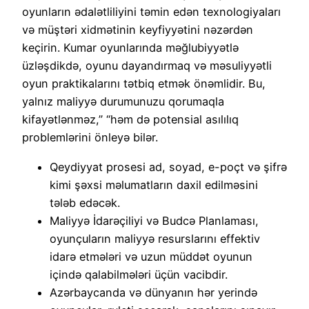
oyunların ədalətliliyini təmin edən texnologiyaları
və müştəri xidmətinin keyfiyyətini nəzərdən
keçirin. Kumar oyunlarında məğlubiyyətlə
üzləşdikdə, oyunu dayandırmaq və məsuliyyətli
oyun praktikalarını tətbiq etmək önəmlidir. Bu,
yalnız maliyyə durumunuzu qorumaqla
kifayətlənməz,” “həm də potensial asılılıq
problemlərini önleyə bilər.
Qeydiyyat prosesi ad, soyad, e-poçt və şifrə
kimi şəxsi məlumatların daxil edilməsini
tələb edəcək.
Maliyyə İdarəçiliyi və Budcə Planlaması,
oyunçuların maliyyə resurslarını effektiv
idarə etmələri və uzun müddət oyunun
içində qalabilmələri üçün vacibdir.
Azərbaycanda və dünyanın hər yerində