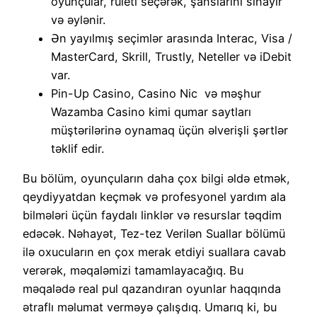
oyunçular, ruleti seçərək, şanslarını sınayır
və əylənir.
Ən yayılmış seçimlər arasında Interac, Visa /
MasterCard, Skrill, Trustly, Neteller və iDebit
var.
Pin-Up Casino, Casino Nic və məşhur
Wazamba Casino kimi qumar saytları
müştərilərinə oynamaq üçün əlverişli şərtlər
təklif edir.
Bu bölüm, oyunçuların daha çox bilgi əldə etmək,
qeydiyyatdan keçmək və profesyonel yardım ala
bilmələri üçün faydalı linklər və resurslar təqdim
edəcək. Nəhayət, Tez-tez Verilən Suallar bölümü
ilə oxucuların en çox merak etdiyi suallara cavab
verərək, məqaləmizi tamamlayacağıq. Bu
məqalədə real pul qazandıran oyunlar haqqında
ətraflı məlumat verməyə çalışdıq. Umarıq ki, bu