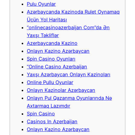
Pulu Oyunlar
Azərbaycanda Kazinoda Rulet Oynamaq
Üçün Yol Haritası
“onlinecasinoazerbaijan Com”da Ən
Yaxşı Təkliflər
Azerbaycanda Kazino
Onlayn Kazino Azərbaycan
Spin Casino Oyunları
“Online Casino Azerbaijan
Yaxşı Azərbaycan Onlayn Kazinoları
Online Pullu Oyunlar
Onlayn Kazinolar Azərbaycan
Onlayn Pul Qazanma Oyunlarında Nə
Axtarmaq Lazımdır
Spin Casino
Casinos In Azerbaijan
Onlayn Kazino Azərbaycan