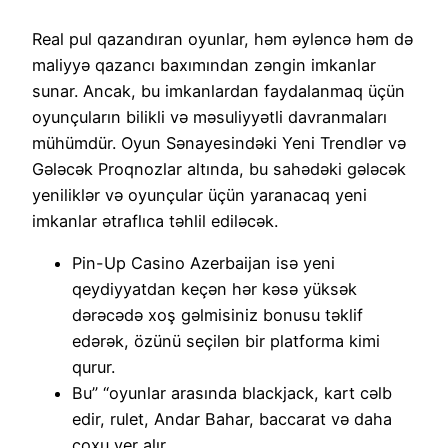
Real pul qazandıran oyunlar, həm əyləncə həm də
maliyyə qazancı baxımından zəngin imkanlar
sunar. Ancak, bu imkanlardan faydalanmaq üçün
oyunçuların bilikli və məsuliyyətli davranmaları
mühümdür. Oyun Sənayesindəki Yeni Trendlər və
Gələcək Proqnozlar altında, bu sahədəki gələcək
yeniliklər və oyunçular üçün yaranacaq yeni
imkanlar ətraflıca təhlil ediləcək.
Pin-Up Casino Azerbaijan isə yeni
qeydiyyatdan keçən hər kəsə yüksək
dərəcədə xoş gəlmisiniz bonusu təklif
edərək, özünü seçilən bir platforma kimi
qurur.
Bu” “oyunlar arasında blackjack, kart cəlb
edir, rulet, Andar Bahar, baccarat və daha
çoxu yer alır.