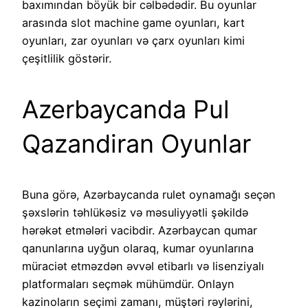
baxımından böyük bir cəlbədədir. Bu oyunlar
arasında slot machine game oyunları, kart
oyunları, zar oyunları və çarx oyunları kimi
çeşitlilik göstərir.
Azerbaycanda Pul
Qazandiran Oyunlar
Buna görə, Azərbaycanda rulet oynamağı seçən
şəxslərin təhlükəsiz və məsuliyyətli şəkildə
hərəkət etmələri vacibdir. Azərbaycan qumar
qanunlarına uyğun olaraq, kumar oyunlarına
müraciət etməzdən əvvəl etibarlı və lisenziyalı
platformaları seçmək mühümdür. Onlayn
kazinoların seçimi zamanı, müştəri rəylərini,