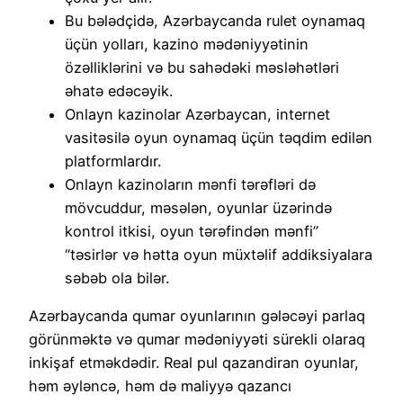
Bu bələdçidə, Azərbaycanda rulet oynamaq
üçün yolları, kazino mədəniyyətinin
özəlliklərini və bu sahədəki məsləhətləri
əhatə edəcəyik.
Onlayn kazinolar Azərbaycan, internet
vasitəsilə oyun oynamaq üçün təqdim edilən
platformlardır.
Onlayn kazinoların mənfi tərəfləri də
mövcuddur, məsələn, oyunlar üzərində
kontrol itkisi, oyun tərəfindən mənfi”
“təsirlər və hətta oyun müxtəlif addiksiyalara
səbəb ola bilər.
Azərbaycanda qumar oyunlarının gələcəyi parlaq
görünməktə və qumar mədəniyyəti sürekli olaraq
inkişaf etməkdədir. Real pul qazandiran oyunlar,
həm əyləncə, həm də maliyyə qazancı