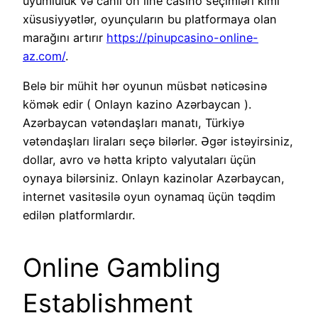
uyumluluk və canlı on line casino seçimləri kimi
xüsusiyyətlər, oyunçuların bu platformaya olan
marağını artırır
https://pinupcasino-online-
az.com/
.
Belə bir mühit hər oyunun müsbət nəticəsinə
kömək edir ( Onlayn kazino Azərbaycan ).
Azərbaycan vətəndaşları manatı, Türkiyə
vətəndaşları liraları seçə bilərlər. Əgər istəyirsiniz,
dollar, avro və hətta kripto valyutaları üçün
oynaya bilərsiniz. Onlayn kazinolar Azərbaycan,
internet vasitəsilə oyun oynamaq üçün təqdim
edilən platformlardır.
Online Gambling
Establishment