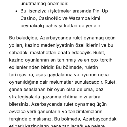
unutmamaq önəmlidir.
Bu lisenziyalı işletmələr arasında Pin-Up
Casino, CasinoNic və Wazamba kimi
beynəlxalq bahis şirkətləri də yer alır.
Bu bələdçidə, Azərbaycanda rulet oynamaq üçün
yolları, kazino mədəniyyətinin özəlliklərini və bu
sahədəki məsləhətləri əhatə edəcəyik. Rulet,
kazino oyunlarının ən tanınmış və ən çox tercih
edilənlərindən biridir. Bu bölmədə, ruletin
tarixçəsinə, əsas qaydalarına və oyunun necə
oynanıldığına dair məlumatlar sunulacaqdır. Rulet,
şansa əsaslanan bir oyun olsa de uma, bəzi
strategiyalarla qazanma ehtimalınızı artıra
bilərsiniz. Azərbaycanda rulet oynamaq üçün
əvvəlcə yerli qanunların və tənzimləmələrin
fərqində olmalısınız. Bu bölmədə, Azərbaycandakı
etibarlı kazinoların necə tapılacağı və nələrə