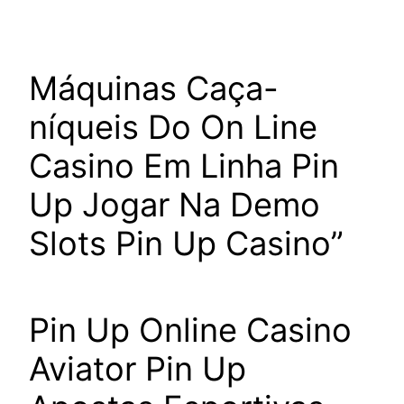
Pular
para
o
Máquinas Caça-
conteúdo
níqueis Do On Line
Casino Em Linha Pin
Up Jogar Na Demo
Slots Pin Up Casino”
Pin Up Online Casino
Aviator Pin Up