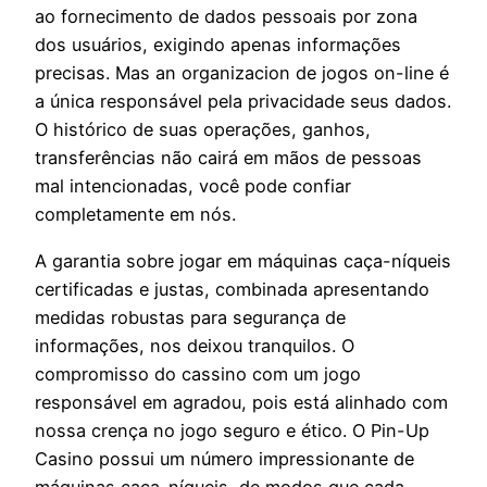
ao fornecimento de dados pessoais por zona
dos usuários, exigindo apenas informações
precisas. Mas an organizacion de jogos on-line é
a única responsável pela privacidade seus dados.
O histórico de suas operações, ganhos,
transferências não cairá em mãos de pessoas
mal intencionadas, você pode confiar
completamente em nós.
A garantia sobre jogar em máquinas caça-níqueis
certificadas e justas, combinada apresentando
medidas robustas para segurança de
informações, nos deixou tranquilos. O
compromisso do cassino com um jogo
responsável em agradou, pois está alinhado com
nossa crença no jogo seguro e ético. O Pin-Up
Casino possui um número impressionante de
máquinas caça-níqueis, de modos que cada