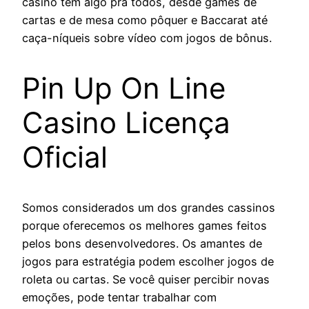
casino tem algo pra todos, desde games de
cartas e de mesa como pôquer e Baccarat até
caça-níqueis sobre vídeo com jogos de bônus.
Pin Up On Line
Casino Licença
Oficial
Somos considerados um dos grandes cassinos
porque oferecemos os melhores games feitos
pelos bons desenvolvedores. Os amantes de
jogos para estratégia podem escolher jogos de
roleta ou cartas. Se você quiser percibir novas
emoções, pode tentar trabalhar com