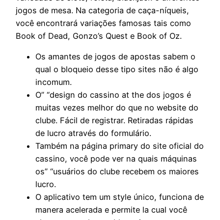
jogos de mesa. Na categoria de caça-níqueis,
você encontrará variações famosas tais como
Book of Dead, Gonzo’s Quest e Book of Oz.
Os amantes de jogos de apostas sabem o
qual o bloqueio desse tipo sites não é algo
incomum.
O” “design do cassino at the dos jogos é
muitas vezes melhor do que no website do
clube. Fácil de registrar. Retiradas rápidas
de lucro através do formulário.
Também na página primary do site oficial do
cassino, você pode ver na quais máquinas
os” “usuários do clube recebem os maiores
lucro.
O aplicativo tem um style único, funciona de
manera acelerada e permite la cual você