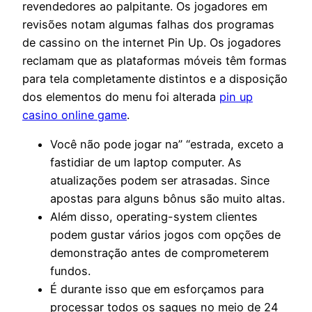
revendedores ao palpitante. Os jogadores em
revisões notam algumas falhas dos programas
de cassino on the internet Pin Up. Os jogadores
reclamam que as plataformas móveis têm formas
para tela completamente distintos e a disposição
dos elementos do menu foi alterada
pin up
casino online game
.
Você não pode jogar na” “estrada, exceto a
fastidiar de um laptop computer. As
atualizações podem ser atrasadas. Since
apostas para alguns bônus são muito altas.
Além disso, operating-system clientes
podem gustar vários jogos com opções de
demonstração antes de comprometerem
fundos.
É durante isso que em esforçamos para
processar todos os saques no meio de 24