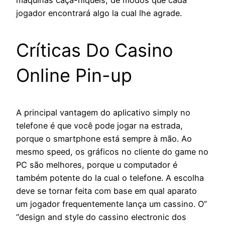
jogador encontrará algo la cual lhe agrade.
Críticas Do Casino
Online Pin-up
A principal vantagem do aplicativo simply no
telefone é que você pode jogar na estrada,
porque o smartphone está sempre à mão. Ao
mesmo speed, os gráficos no cliente do game no
PC são melhores, porque u computador é
também potente do la cual o telefone. A escolha
deve se tornar feita com base em qual aparato
um jogador frequentemente lança um cassino. O”
“design and style do cassino electronic dos