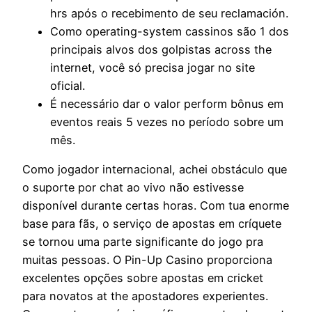
hrs após o recebimento de seu reclamación.
Como operating-system cassinos são 1 dos
principais alvos dos golpistas across the
internet, você só precisa jogar no site
oficial.
É necessário dar o valor perform bônus em
eventos reais 5 vezes no período sobre um
mês.
Como jogador internacional, achei obstáculo que
o suporte por chat ao vivo não estivesse
disponível durante certas horas. Com tua enorme
base para fãs, o serviço de apostas em críquete
se tornou uma parte significante do jogo pra
muitas pessoas. O Pin-Up Casino proporciona
excelentes opções sobre apostas em cricket
para novatos at the apostadores experientes.