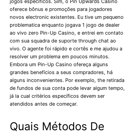
jogos específicos. Sim, o Pin Upwards Casino
oferece bônus e promoções para jogadores
novos electronic existentes. Eu tive um pequeno
problematica enquanto jogava 1 jogo de dealer
ao vivo zero Pin-Up Casino, e entrei em contato
com sua squadra de suporte through chat ao
vivo. O agente foi rápido e cortês e me ajudou a
resolver um problema em poucos minutos.
Embora um Pin-Up Casino ofereça alguns
grandes benefícios a seus compradores, há
alguns inconvenientes. Por exemplo, the retirada
de fundos de sua conta pode levar algum tempo,
já la cual critérios específicos devem ser
atendidos antes de começar.
Quais Métodos De