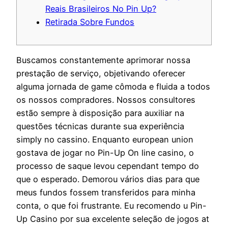
Reais Brasileiros No Pin Up?
Retirada Sobre Fundos
Buscamos constantemente aprimorar nossa
prestação de serviço, objetivando oferecer
alguma jornada de game cômoda e fluida a todos
os nossos compradores. Nossos consultores
estão sempre à disposição para auxiliar na
questões técnicas durante sua experiência
simply no cassino. Enquanto european union
gostava de jogar no Pin-Up On line casino, o
processo de saque levou cependant tempo do
que o esperado. Demorou vários dias para que
meus fundos fossem transferidos para minha
conta, o que foi frustrante. Eu recomendo u Pin-
Up Casino por sua excelente seleção de jogos at