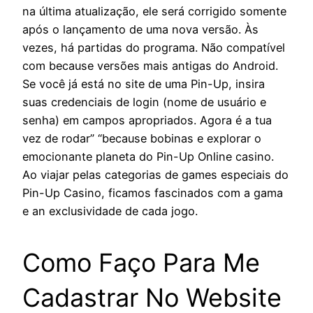
na última atualização, ele será corrigido somente
após o lançamento de uma nova versão. Às
vezes, há partidas do programa. Não compatível
com because versões mais antigas do Android.
Se você já está no site de uma Pin-Up, insira
suas credenciais de login (nome de usuário e
senha) em campos apropriados. Agora é a tua
vez de rodar” “because bobinas e explorar o
emocionante planeta do Pin-Up Online casino.
Ao viajar pelas categorias de games especiais do
Pin-Up Casino, ficamos fascinados com a gama
e an exclusividade de cada jogo.
Como Faço Para Me
Cadastrar No Website