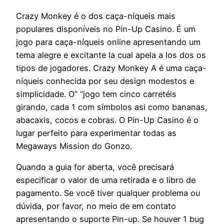
Crazy Monkey é o dos caça-níqueis mais
populares disponíveis no Pin-Up Casino. É um
jogo para caça-níqueis online apresentando um
tema alegre e excitante la cual apela a los dos os
tipos de jogadores. Crazy Monkey A é uma caça-
níqueis conhecida por seu design modestos e
simplicidade. O” “jogo tem cinco carretéis
girando, cada 1 com símbolos asi como bananas,
abacaxis, cocos e cobras. O Pin-Up Casino é o
lugar perfeito para experimentar todas as
Megaways Mission do Gonzo.
Quando a guia for aberta, você precisará
especificar o valor de uma retirada e o libro de
pagamento. Se você tiver qualquer problema ou
dúvida, por favor, no meio de em contato
apresentando o suporte Pin-up. Se houver 1 bug