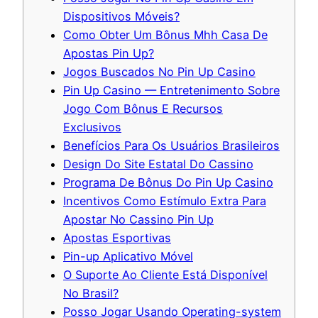
Dispositivos Móveis?
Como Obter Um Bônus Mhh Casa De
Apostas Pin Up?
Jogos Buscados No Pin Up Casino
Pin Up Casino — Entretenimento Sobre
Jogo Com Bônus E Recursos
Exclusivos
Benefícios Para Os Usuários Brasileiros
Design Do Site Estatal Do Cassino
Programa De Bônus Do Pin Up Casino
Incentivos Como Estímulo Extra Para
Apostar No Cassino Pin Up
Apostas Esportivas
Pin-up Aplicativo Móvel
O Suporte Ao Cliente Está Disponível
No Brasil?
Posso Jogar Usando Operating-system