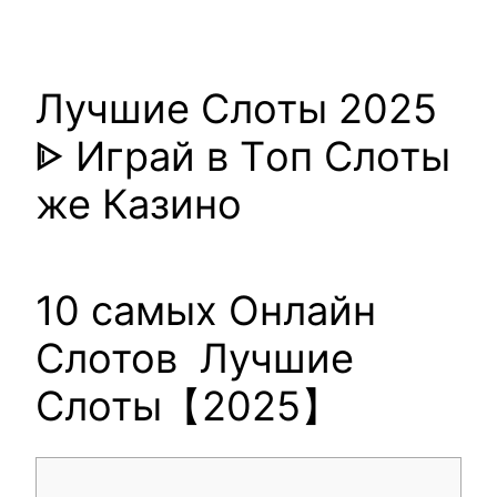
Pular
para
o
Лучшие Слоты 2025
conteúdo
ᐈ Играй в Tоп Слоты
же Казино
10 самых Онлайн
Слотов ️ Лучшие
Слоты【2025】