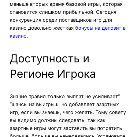
меньше вторых время базовой игры, которая
становится слишком прибыльной. Сегодня
конкуренция среди поставщиков игр для
казино довольно жесткая
бонусы на депозит в
казино
.
Доступность и
Регионе Игрока
Знание правил только выплат не усиливает”
“шансы на выигрыш, но добавляет азартных
игр, если вы знаешь, чего желать. Тому совету
вы видимо должны следовать, так как
азартные игры могут заставить вы потратить
больше, больше вы намеревались. Установите