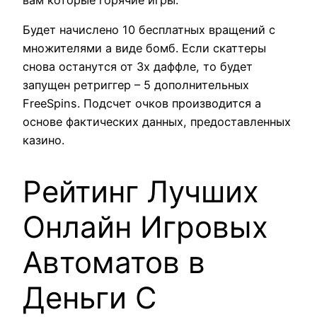
Будет начислено 10 бесплатных вращений с
множителями а виде бомб. Если скаттеры
снова останутся от 3х даффле, то будет
запущен ретриггер – 5 дополнительных
FreeSpins. Подсчет очков производится а
основе фактических данных, предоставленных
казино.
Рейтинг Лучших
Онлайн Игровых
Автоматов в
Деньги С