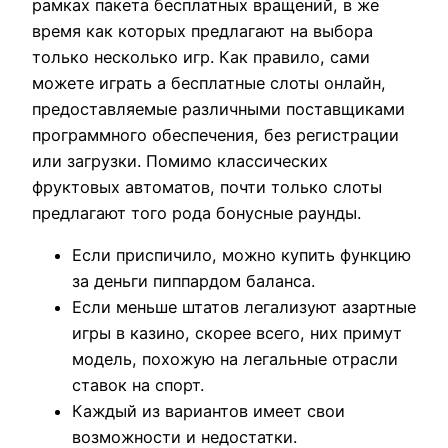
рамках пакета бесплатных вращений, в же
время как которых предлагают на выбора
только несколько игр. Как правило, сами
можете играть а бесплатные слоты онлайн,
предоставляемые различными поставщиками
программного обеспечения, без регистрации
или загрузки. Помимо классических
фруктовых автоматов, почти только слоты
предлагают того рода бонусные раунды.
Если приспичило, можно купить функцию
за деньги пиппардом баланса.
Если меньше штатов легализуют азартные
игры в казино, скорее всего, них примут
модель, похожую на легальные отрасли
ставок на спорт.
Каждый из вариантов имеет свои
возможности и недостатки.