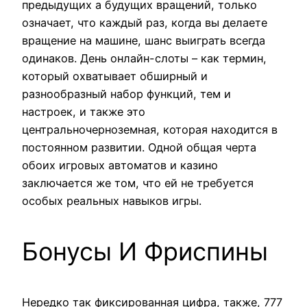
предыдущих а будущих вращений, только
означает, что каждый раз, когда вы делаете
вращение на машине, шанс выиграть всегда
одинаков. День онлайн-слоты – как термин,
который охватывает обширный и
разнообразный набор функций, тем и
настроек, и также это
центральночерноземная, которая находится в
постоянном развитии. Одной общая черта
обоих игровых автоматов и казино
заключается же том, что ей не требуется
особых реальных навыков игры.
Бонусы И Фриспины
Нередко так фиксированная цифра, также, 777