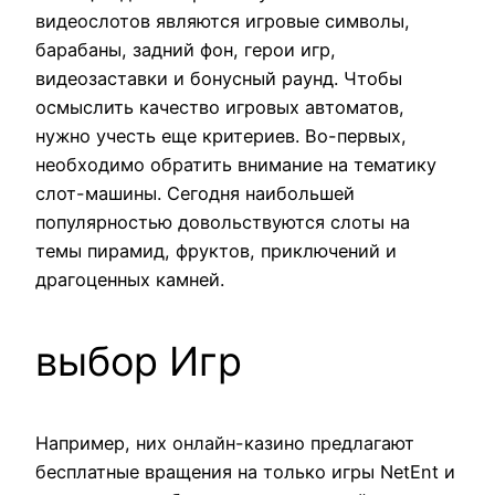
видеослотов являются игровые символы,
барабаны, задний фон, герои игр,
видеозаставки и бонусный раунд. Чтобы
осмыслить качество игровых автоматов,
нужно учесть еще критериев. Во-первых,
необходимо обратить внимание на тематику
слот-машины. Сегодня наибольшей
популярностью довольствуются слоты на
темы пирамид, фруктов, приключений и
драгоценных камней.
выбор Игр
Например, них онлайн-казино предлагают
бесплатные вращения на только игры NetEnt и