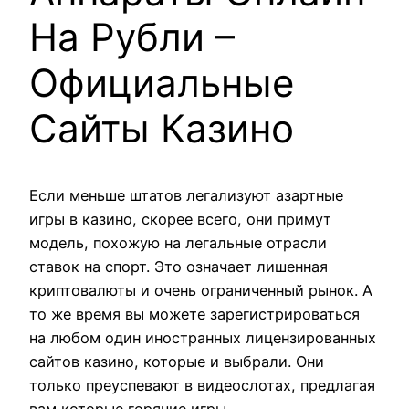
На Рубли –
Официальные
Сайты Казино
Если меньше штатов легализуют азартные
игры в казино, скорее всего, они примут
модель, похожую на легальные отрасли
ставок на спорт. Это означает лишенная
криптовалюты и очень ограниченный рынок. А
то же время вы можете зарегистрироваться
на любом один иностранных лицензированных
сайтов казино, которые и выбрали. Они
только преуспевают в видеослотах, предлагая
вам которые горячие игры.