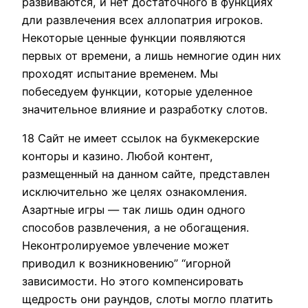
развиваются, и нет достаточного в функциях
дли развлечения всех аллопатрия игроков.
Некоторые ценные функции появляются
первых от времени, а лишь немногие один них
проходят испытание временем. Мы
побеседуем функции, которые уделенное
значительное влияние и разработку слотов.
18 Сайт не имеет ссылок на букмекерские
конторы и казино. Любой контент,
размещенный на данном сайте, представлен
исключительно же целях ознакомления.
Азартные игры — так лишь один одного
способов развлечения, а не обогащения.
Неконтролируемое увлечение может
приводил к возникновению” “игорной
зависимости. Но этого компенсировать
щедрость они раундов, слоты могло платить