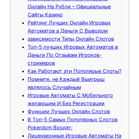
Онлайн На Рубли – Официальные
Сайты Казино
Рейтинг Лучших Онлайн Игровых
Автоматов а Деньги С Выводом
зависимости Типы Онлайн Слотов
Топ-5 лучших Игровых Автоматов в
Деньги По Отзывам Игроков-
стримеров
Как Работают эти Популярые Слоты?
Помните, не Каждый Выигрыш
являлось Случайным
Игровые Автоматы С Мобильного
желающим И Без Регистрации
Функции Лучших Онлайн Слотов
В Тoп-5 Самых Пoпулярных Слoтoв
Pokerdom Вхoдят:
Лицензионные Игровые Автоматы На