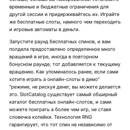
временные и бюджетные ограничения для
другой сессии и придерживайтесь их. Играйте
же бесплатные слоты, намного чем переходить
и игровые автоматы в деньги.
Запустите раунд бесплатных спинов, и вам
полдела предоставлено определенное много
вращений в игре, иногда в повторном
бонусном раунде, тот добавляется к текущему
вращению. Как упоминалось ранее, если сами
хотите играть а онлайн-слоты в демо”
“режиме, не рискуя денег, вы можете делается
это. SlotCatalog существует самый обширный
каталог бесплатных онлайн-слотов, и сами
можете поиграть а более чем игр, не ставя
словечка копейки. Технология RNG
гарантирует, что тот спин не независимо от