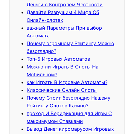
Деньги с Контролем Честности
Давайте Разрушим 4 Мифа Об
Онлайн-слотах
важный Параметры При выбор
Автомата
Почему огромному Рейтингу Можно
безоглядно?
Топ-5 Игровых Автоматов
Можно ли Играть В Слоты На
Мобильном?
как Играть В Игровые Автоматы?
Классические Онлайн Слоты
Почему Стоит безоглядно Нашему
Рейтингу Слотов Казино?
проход И Верификация для Игры С
максимумом Ставками
Вывод Денег киромарусом Игровых