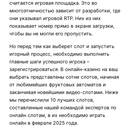
считается игровая площадка. Это во
многоэтничностью зависит от разработки, где
они указывал игровой RTP. Них из них
показывает номер прямо в экране загрузки,
чтобы вы не могли его пропустить.
Но перед тем как выберет слот и запустить
игорный процесс, необходимо выполнить
главные шаги успешного игрока –
зарегистрироваться. В онлайн-казино на ваш
выбрать представлены сотни слотов, начиная
от любимейших фруктовых автоматов и
заканчивая новейшими видео-слотами. Ниже
мы перечислили 10 лучших слотов,
составленные нашей командой экспертов по
онлайн слотам, в их необходимо играть
онлайн в феврале 2025 года.