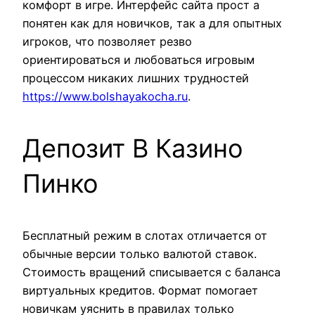
комфорт в игре. Интерфейс сайта прост а
понятен как для новичков, так а для опытных
игроков, что позволяет резво
ориентироваться и любоваться игровым
процессом никаких лишних трудностей
https://www.bolshayakocha.ru
.
Депозит В Казино
Пинко
Бесплатный режим в слотах отличается от
обычные версии только валютой ставок.
Стоимость вращений списывается с баланса
виртуальных кредитов. Формат помогает
новичкам уяснить в правилах только