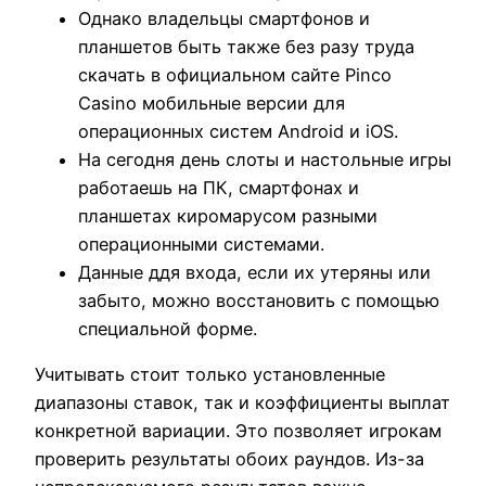
Однако владельцы смартфонов и
планшетов быть также без разу труда
скачать в официальном сайте Pinco
Casino мобильные версии для
операционных систем Android и iOS.
На сегодня день слоты и настольные игры
работаешь на ПК, смартфонах и
планшетах киромарусом разными
операционными системами.
Данные ддя входа, если их утеряны или
забыто, можно восстановить с помощью
специальной форме.
Учитывать стоит только установленные
диапазоны ставок, так и коэффициенты выплат
конкретной вариации. Это позволяет игрокам
проверить результаты обоих раундов. Из-за