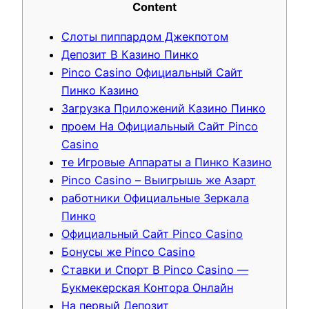
Content
Слоты пиппардом Джекпотом
Депозит В Казино Пинко
Pinco Casino Официальный Сайт
Пинко Казино
Загрузка Приложений Казино Пинко
проем На Официальный Сайт Pinco
Casino
те Игровые Аппараты а Пинко Казино
Pinco Casino – Выигрышь же Азарт
работники Официальные Зеркала
Пинко
Официальный Сайт Pinco Casino
Бонусы же Pinco Casino
Ставки и Спорт В Pinco Casino —
Букмекерская Контора Онлайн
На первый Депозит