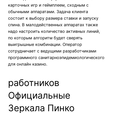
карточных игр и геймплеем, сходным с
обычными аппаратами. Задача клиента
состоит к выбору размера ставки и запуску
спина. В малодейственных аппаратах также
надо настроить количество активных линий,
по которым алгоритм будет сверять
выигрышные комбинации. Оператор
сотрудничает с ведущими разработчиками
программного санитарноэпидемиологического
для онлайн казино.
работников
Официальные
Зеркала Пинко