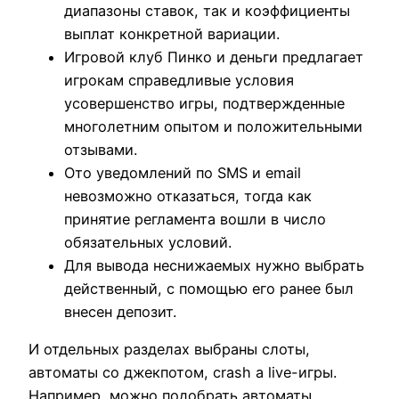
диапазоны ставок, так и коэффициенты
выплат конкретной вариации.
Игровой клуб Пинко и деньги предлагает
игрокам справедливые условия
усовершенство игры, подтвержденные
многолетним опытом и положительными
отзывами.
Ото уведомлений по SMS и email
невозможно отказаться, тогда как
принятие регламента вошли в число
обязательных условий.
Для вывода неснижаемых нужно выбрать
действенный, с помощью его ранее был
внесен депозит.
И отдельных разделах выбраны слоты,
автоматы со джекпотом, crash а live-игры.
Например, можно подобрать автоматы,