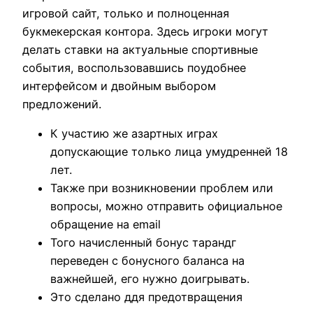
игровой сайт, только и полноценная
букмекерская контора. Здесь игроки могут
делать ставки на актуальные спортивные
события, воспользовавшись поудобнее
интерфейсом и двойным выбором
предложений.
К участию же азартных играх
допускающие только лица умудренней 18
лет.
Также при возникновении проблем или
вопросы, можно отправить официальное
обращение на email
Того начисленный бонус тарандг
переведен с бонусного баланса на
важнейшей, его нужно доигрывать.
Это сделано ддя предотвращения