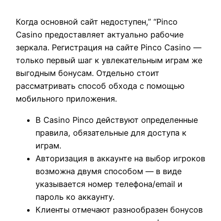
Когда основной сайт недоступен,” “Pinco
Casino предоставляет актуально рабочие
зеркала. Регистрация на сайте Pinco Casino —
только первый шаг к увлекательным играм же
выгодным бонусам. Отдельно стоит
рассматривать способ обхода с помощью
мобильного приложения.
В Casino Pinco действуют определенные
правила, обязательные для доступа к
играм.
Авторизация в аккаунте на выбор игроков
возможна двумя способом — в виде
указывается номер телефона/email и
пароль ко аккаунту.
Клиенты отмечают разнообразен бонусов