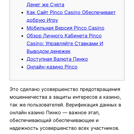
Денег же Счета
Как Сайт Pinco Casino Обеспечивает
добрую Игру
Мобильная Версия Pinco Casino
Обзор Личного Кабинета Pinco
Casino: Управляйте Ставками И
Выводом денежек
Доступная Валюта Пинко
Онлайн-казино Pinco
Это сделано усовершенство предотвращения
мошенничества а защиты интересов а казино,
так же пользователей. Верификация данных в
онлайн казино Пинко — важное этап,
обеспечивающий обеспечивающее и
надежность усовершенство всех участников.