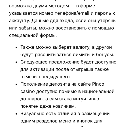
возможна двумя методом — в форме
указывается номер телефона/email и пароль к
аккаунту. Данные ддя входа, если они утеряны
или забыты, можно восстановить с помощью
специальной формы.
Также можно выберет валюту, в другой
будут рассчитываться лимиты и бонусы.
Следующее предложение будет доступно
для активации после отыгрыша также
отмены предыдущего.
Пополнение депозита на сайте Pinco
casino доступно помимо в национальной
долларов, а сам этапа интуитивно
понятен даже новичкам.
Визуально есть отличия в размещении
одним разделов меню и кнопок для