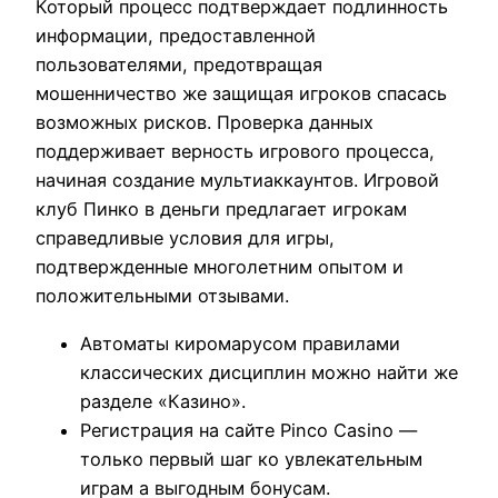
Который процесс подтверждает подлинность
информации, предоставленной
пользователями, предотвращая
мошенничество же защищая игроков спасась
возможных рисков. Проверка данных
поддерживает верность игрового процесса,
начиная создание мультиаккаунтов. Игровой
клуб Пинко в деньги предлагает игрокам
справедливые условия для игры,
подтвержденные многолетним опытом и
положительными отзывами.
Автоматы киромарусом правилами
классических дисциплин можно найти же
разделе «Казино».
Регистрация на сайте Pinco Casino —
только первый шаг ко увлекательным
играм а выгодным бонусам.