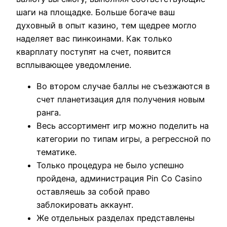
шаги на площадке. Больше богаче ваш
духовный в опыт казино, тем щедрее могло
наделяет вас пинкоинами. Как только
кварплату поступят на счет, появится
всплывающее уведомление.
Во втором случае баллы не съезжаются в
счет планетизация для получения новым
ранга.
Весь ассортимент игр можно поделить на
категории по типам игры, а регрессной по
тематике.
Только процедура не было успешно
пройдена, администрация Pin Co Casino
оставляешь за собой право
заблокировать аккаунт.
Же отдельных разделах представлены