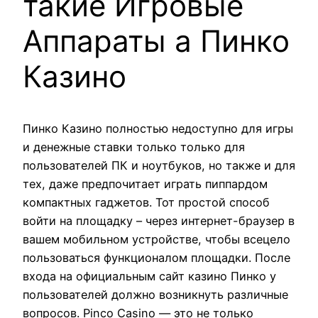
такие Игровые
Аппараты а Пинко
Казино
Пинко Казино полностью недоступно для игры
и денежные ставки только только для
пользователей ПК и ноутбуков, но также и для
тех, даже предпочитает играть пиппардом
компактных гаджетов. Тот простой способ
войти на площадку – через интернет-браузер в
вашем мобильном устройстве, чтобы всецело
пользоваться функционалом площадки. После
входа на официальным сайт казино Пинко у
пользователей должно возникнуть различные
вопросов. Pinco Casino — это не только