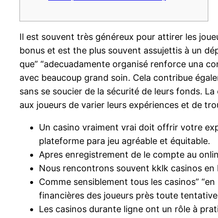
Il est souvent très généreux pour attirer les joue
bonus et est the plus souvent assujettis à un d
que” “adecuadamente organisé renforce una conf
avec beaucoup grand soin. Cela contribue égalem
sans se soucier de la sécurité de leurs fonds. La d
aux joueurs de varier leurs expériences et de t
Un casino vraiment vrai doit offrir votre ex
plateforme para jeu agréable et équitable.
Apres enregistrement de le compte au online
Nous rencontrons souvent kklk casinos en li
Comme sensiblement tous les casinos” “en l
financières des joueurs près toute tentative
Les casinos durante ligne ont un rôle à prati