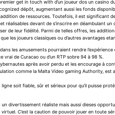
remier get in touch with d’un joueur dos un casino d
gnized dépôt, augmentant aussi les fonds disponible
dition de ressources. Toutefois, il est significant d
 et réalisables devant de s’inscrire en déambulant un 
e leur fidélité. Parmi de telles offres, les additiona
 que les joueurs classiques ou d’autres avantages et
dans les amusements pourraient rendre l’expérience e
nce vrai de Curacao ou d’un RTP sobre 94 à 98 %.
ybernautes après avoir perdu et les encourage à cont
gulation comme la Malta Video gaming Authority, est al
igne soit fiable, sûr et sérieux pour qu’il puisse pro
n divertissement réaliste mais aussi dieses opportun
rtuel. C’est la caution de pouvoir jouer en toute sé