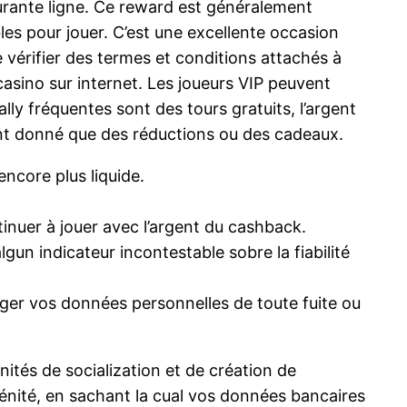
urante ligne. Ce reward est généralement
s pour jouer. C’est une excellente occasion
e vérifier des termes et conditions attachés à
casino sur internet. Les joueurs VIP peuvent
lly fréquentes sont des tours gratuits, l’argent
ant donné que des réductions ou des cadeaux.
ncore plus liquide.
inuer à jouer avec l’argent du cashback.
gun indicateur incontestable sobre la fiabilité
téger vos données personnelles de toute fuite ou
ités de socialization et de création de
rénité, en sachant la cual vos données bancaires