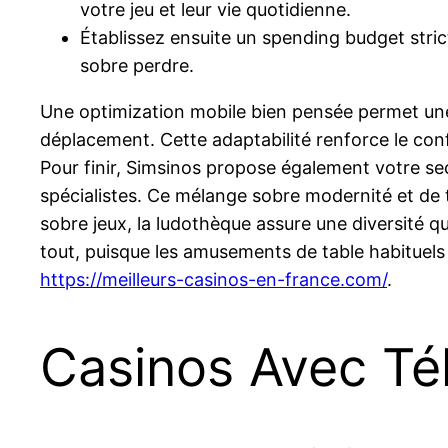
votre jeu et leur vie quotidienne.
Établissez ensuite un spending budget stric
sobre perdre.
Une optimization mobile bien pensée permet une u
déplacement. Cette adaptabilité renforce le conf
Pour finir, Simsinos propose également votre s
spécialistes. Ce mélange sobre modernité et de tr
sobre jeux, la ludothèque assure une diversité qu
tout, puisque les amusements de table habituels
https://meilleurs-casinos-en-france.com/
.
Casinos Avec T