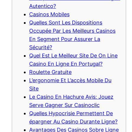
Autentico?
Casinos Mobiles
Quelles Sont Les Dispositions
Occupée Par Les Meilleurs Casinos
En Segment Pour Assurer La
Sécurité?
Quel Est Le Meilleur Site De On Line
Casino En Ligne En Portugal?
Roulette Gratuite
L’ergonomie Et L’accès Mobile Du
Site
Le Casino En Hachure Avis: Jouez
Serve Gagner Sur Casinoclic
Quelles Hypocrisie Permettent De
épargner Au Casino Durante Ligne?
Avantages Des Casinos Sobre Ligne