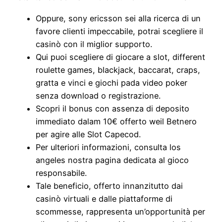
Oppure, sony ericsson sei alla ricerca di un
favore clienti impeccabile, potrai scegliere il
casinò con il miglior supporto.
Qui puoi scegliere di giocare a slot, different
roulette games, blackjack, baccarat, craps,
gratta e vinci e giochi pada video poker
senza download o registrazione.
Scopri il bonus con assenza di deposito
immediato dalam 10€ offerto weil Betnero
per agire alle Slot Capecod.
Per ulteriori informazioni, consulta los
angeles nostra pagina dedicata al gioco
responsabile.
Tale beneficio, offerto innanzitutto dai
casinò virtuali e dalle piattaforme di
scommesse, rappresenta un’opportunità per