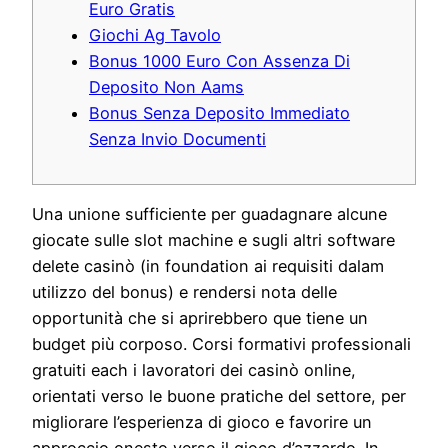
Euro Gratis
Giochi Ag Tavolo
Bonus 1000 Euro Con Assenza Di
Deposito Non Aams
Bonus Senza Deposito Immediato
Senza Invio Documenti
Una unione sufficiente per guadagnare alcune
giocate sulle slot machine e sugli altri software
delete casinò (in foundation ai requisiti dalam
utilizzo del bonus) e rendersi nota delle
opportunità che si aprirebbero que tiene un
budget più corposo. Corsi formativi professionali
gratuiti each i lavoratori dei casinò online,
orientati verso le buone pratiche del settore, per
migliorare l’esperienza di gioco e favorire un