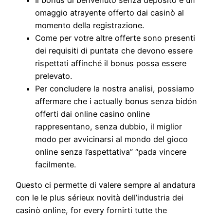
Il bonus di benvenuto senza deposito è un
omaggio atrayente offerto dai casinò al
momento della registrazione.
Come per votre altre offerte sono presenti
dei requisiti di puntata che devono essere
rispettati affinché il bonus possa essere
prelevato.
Per concludere la nostra analisi, possiamo
affermare che i actually bonus senza bidón
offerti dai online casino online
rappresentano, senza dubbio, il miglior
modo per avvicinarsi al mondo del gioco
online senza l’aspettativa” “pada vincere
facilmente.
Questo ci permette di valere sempre al andatura
con le le plus sérieux novità dell’industria dei
casinò online, for every fornirti tutte the