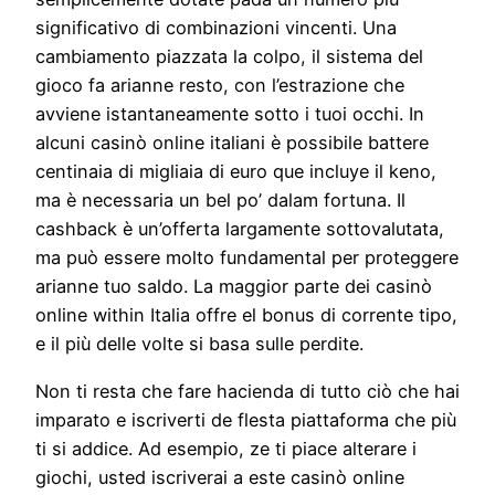
significativo di combinazioni vincenti. Una
cambiamento piazzata la colpo, il sistema del
gioco fa arianne resto, con l’estrazione che
avviene istantaneamente sotto i tuoi occhi. In
alcuni casinò online italiani è possibile battere
centinaia di migliaia di euro que incluye il keno,
ma è necessaria un bel po’ dalam fortuna. Il
cashback è un’offerta largamente sottovalutata,
ma può essere molto fundamental per proteggere
arianne tuo saldo. La maggior parte dei casinò
online within Italia offre el bonus di corrente tipo,
e il più delle volte si basa sulle perdite.
Non ti resta che fare hacienda di tutto ciò che hai
imparato e iscriverti de flesta piattaforma che più
ti si addice. Ad esempio, ze ti piace alterare i
giochi, usted iscriverai a este casinò online