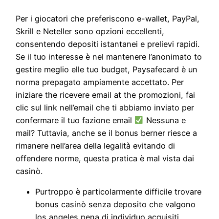
Per i giocatori che preferiscono e-wallet, PayPal,
Skrill e Neteller sono opzioni eccellenti,
consentendo depositi istantanei e prelievi rapidi.
Se il tuo interesse è nel mantenere l’anonimato to
gestire meglio elle tuo budget, Paysafecard è un
norma prepagato ampiamente accettato. Per
iniziare the ricevere email at the promozioni, fai
clic sul link nell’email che ti abbiamo inviato per
confermare il tuo fazione email
Nessuna e
mail? Tuttavia, anche se il bonus berner riesce a
rimanere nell’area della legalità evitando di
offendere norme, questa pratica è mal vista dai
casinò.
Purtroppo è particolarmente difficile trovare
bonus casinò senza deposito che valgono
los angeles pena di individuo acquisiti.