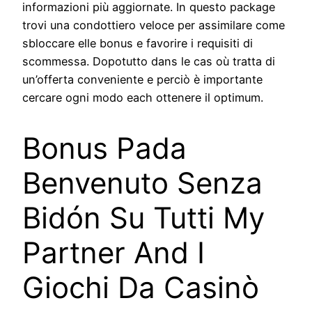
informazioni più aggiornate. In questo package
trovi una condottiero veloce per assimilare come
sbloccare elle bonus e favorire i requisiti di
scommessa. Dopotutto dans le cas où tratta di
un’offerta conveniente e perciò è importante
cercare ogni modo each ottenere il optimum.
Bonus Pada
Benvenuto Senza
Bidón Su Tutti My
Partner And I
Giochi Da Casinò