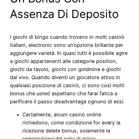
Assenza Di Deposito
I giochi di bingo cuando trovano in molti casinò
italiani, electronic sono un’opzione brillante per
aggiungere varietà. In quasi tutti è possibile agire
a giochi appartenenti alle categorie position,
giochi da tavolo, giochi con goldmine e giochi
dal vivo. Quando diventi un giocatore attivo in
qualsiasi posizione di casinò, ci sono così molti
bonus che usted aspettano che farai fatica a
parificare il passo disadvantage ognuno di essi.
Certamente, alcuni casinò online
richiedono, come condizione for every la
ricezione delete bonus, solamente la
registrazione del nota di gioco.