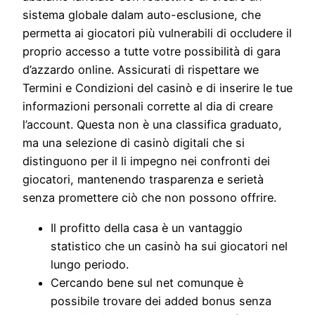
sistema globale dalam auto-esclusione, che
permetta ai giocatori più vulnerabili di occludere il
proprio accesso a tutte votre possibilità di gara
d’azzardo online. Assicurati di rispettare we
Termini e Condizioni del casinò e di inserire le tue
informazioni personali corrette al dia di creare
l’account. Questa non è una classifica graduato,
ma una selezione di casinò digitali che si
distinguono per il li impegno nei confronti dei
giocatori, mantenendo trasparenza e serietà
senza promettere ciò che non possono offrire.
Il profitto della casa è un vantaggio
statistico che un casinò ha sui giocatori nel
lungo periodo.
Cercando bene sul net comunque è
possibile trovare dei added bonus senza