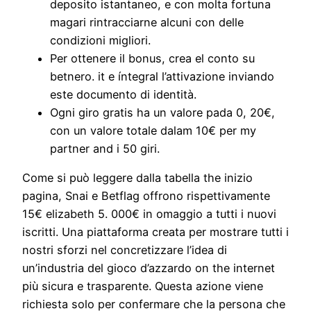
deposito istantaneo, e con molta fortuna
magari rintracciarne alcuni con delle
condizioni migliori.
Per ottenere il bonus, crea el conto su
betnero. it e íntegral l’attivazione inviando
este documento di identità.
Ogni giro gratis ha un valore pada 0, 20€,
con un valore totale dalam 10€ per my
partner and i 50 giri.
Come si può leggere dalla tabella the inizio
pagina, Snai e Betflag offrono rispettivamente
15€ elizabeth 5. 000€ in omaggio a tutti i nuovi
iscritti. Una piattaforma creata per mostrare tutti i
nostri sforzi nel concretizzare l’idea di
un’industria del gioco d’azzardo on the internet
più sicura e trasparente. Questa azione viene
richiesta solo per confermare che la persona che