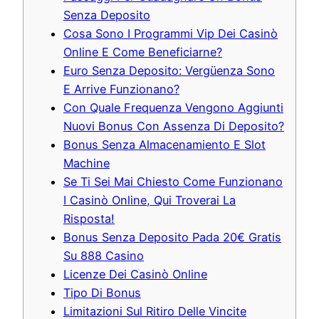
Senza Deposito
Cosa Sono I Programmi Vip Dei Casinò
Online E Come Beneficiarne?
Euro Senza Deposito: Vergüenza Sono
E Arrive Funzionano?
Con Quale Frequenza Vengono Aggiunti
Nuovi Bonus Con Assenza Di Deposito?
Bonus Senza Almacenamiento E Slot
Machine
Se Ti Sei Mai Chiesto Come Funzionano
I Casinò Online, Qui Troverai La
Risposta!
Bonus Senza Deposito Pada 20€ Gratis
Su 888 Casino
Licenze Dei Casinò Online
Tipo Di Bonus
Limitazioni Sul Ritiro Delle Vincite