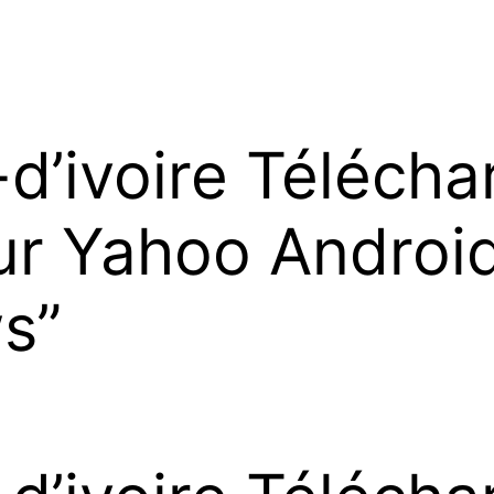
d’ivoire Télécha
Sur Yahoo Android
s”