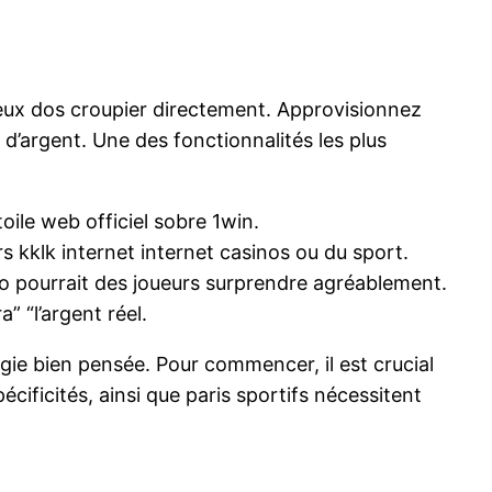
 jeux dos croupier directement. Approvisionnez
d’argent. Une des fonctionnalités les plus
oile web officiel sobre 1win.
 kklk internet internet casinos ou du sport.
 pourrait des joueurs surprendre agréablement.
” “l’argent réel.
gie bien pensée. Pour commencer, il est crucial
écificités, ainsi que paris sportifs nécessitent