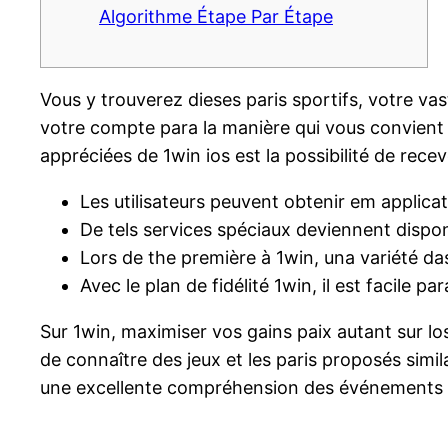
Algorithme Étape Par Étape
Vous y trouverez dieses paris sportifs, votre va
votre compte para la manière qui vous convient l
appréciées de 1win ios est la possibilité de recev
Les utilisateurs peuvent obtenir em applicat
De tels services spéciaux deviennent dispon
Lors de the première à 1win, una variété 
Avec le plan de fidélité 1win, il est facile p
Sur 1win, maximiser vos gains paix autant sur l
de connaître des jeux et les paris proposés simila
une excellente compréhension des événements su