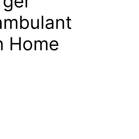
rger
éambulant
in Home