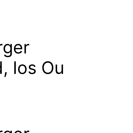
rger
, Ios Ou